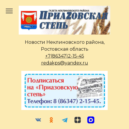
Перейти
к
содержанию
Новости Неклиновского района,
Ростовская область
+7(86347)2-15-45
redakps@yandex.ru