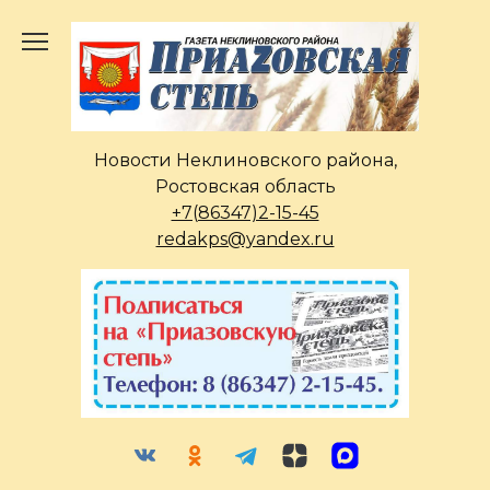
Перейти
к
содержанию
Новости Неклиновского района,
Ростовская область
+7(86347)2-15-45
redakps@yandex.ru