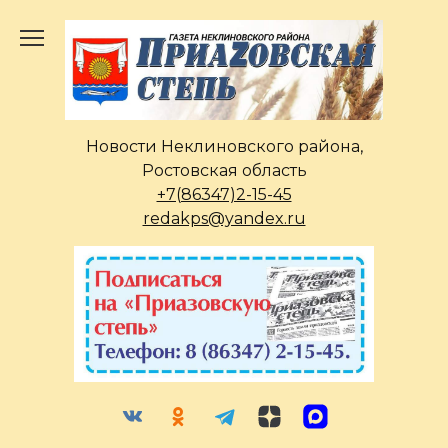
Перейти
к
содержанию
Новости Неклиновского района,
Ростовская область
+7(86347)2-15-45
redakps@yandex.ru