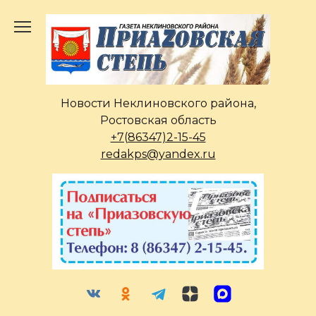
Перейти
к
содержанию
Новости Неклиновского района,
Ростовская область
+7(86347)2-15-45
redakps@yandex.ru