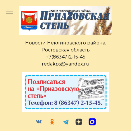
Перейти
к
содержанию
Новости Неклиновского района,
Ростовская область
+7(86347)2-15-45
redakps@yandex.ru