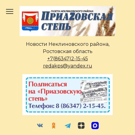
Перейти
к
содержанию
Новости Неклиновского района,
Ростовская область
+7(86347)2-15-45
redakps@yandex.ru