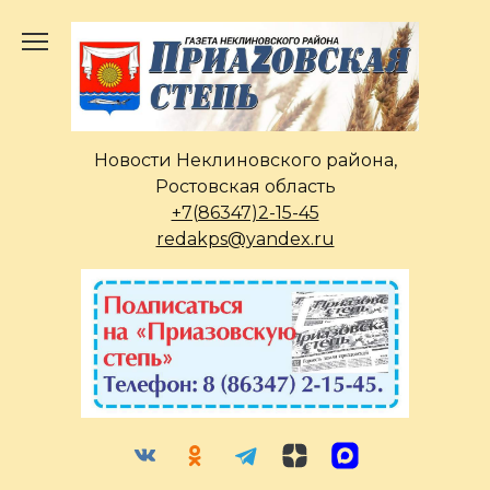
Перейти
к
содержанию
Новости Неклиновского района,
Ростовская область
+7(86347)2-15-45
redakps@yandex.ru