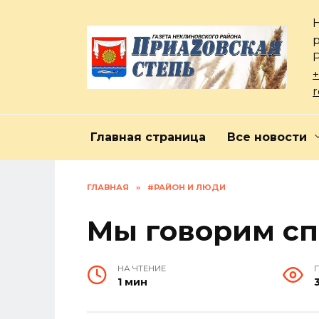
Перейти
к
содержанию
+
Главная страница
Все новости
ГЛАВНАЯ
»
#РАЙОН И ЛЮДИ
Мы говорим с
НА ЧТЕНИЕ
1 мин