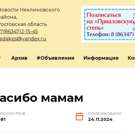
Новости Неклиновского
района,
Ростовская область
7(86347)2-15-45
redakps@yandex.ru
Архив
#Объявления
Информация
Ко
пасибо мамам
ПРОСМОТРОВ
ОПУБЛИКОВАНО
381
24.11.2024