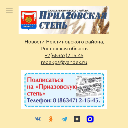
Перейти
к
содержанию
Новости Неклиновского района,
Ростовская область
+7(86347)2-15-45
redakps@yandex.ru