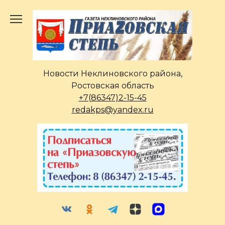
Перейти
к
содержанию
Новости Неклиновского района,
Ростовская область
+7(86347)2-15-45
redakps@yandex.ru