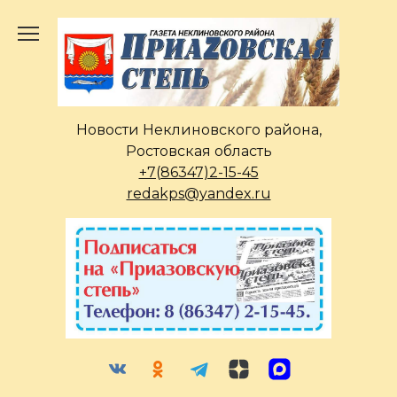
Перейти
к
содержанию
Новости Неклиновского района,
Ростовская область
+7(86347)2-15-45
redakps@yandex.ru