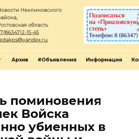
Новости Неклиновского
района,
Ростовская область
7(86347)2-15-45
redakps@yandex.ru
Архив
#Объявления
Информация
Ко
нь поминовения
чек Войска
инно убиенных в