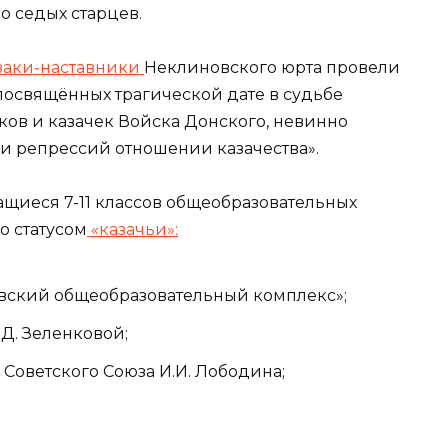
о седых старцев.
заки-наставники
Неклиновского юрта провели
посвящённых трагической дате в судьбе
ков и казачек Войска Донского, невинно
и репрессий отношении казачества».
ащиеся 7-11 классов общеобразовательных
о статусом
«казачьи»:
ский общеобразовательный комплекс»;
Д. Зеленковой;
Советского Союза И.И. Лободина;