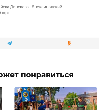
ойска Донского
неклиновский
й юрт
ожет понравиться