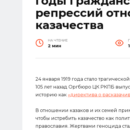
годы Гражданс
репрессий от
казачества
НА ЧТЕНИЕ
2 мин
24 января 1919 года стало трагической
105 лет назад Оргбюро ЦК РКПБ вып
историю как
«директива о расказачи
В отношении казаков и их семей при
чтобы истребить казачество как поли
православия. Жертвами геноцида ста