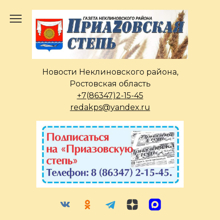
Перейти
к
содержанию
Новости Неклиновского района,
Ростовская область
+7(86347)2-15-45
redakps@yandex.ru