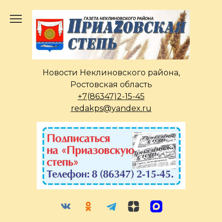
Перейти
к
содержанию
Новости Неклиновского района,
Ростовская область
+7(86347)2-15-45
redakps@yandex.ru