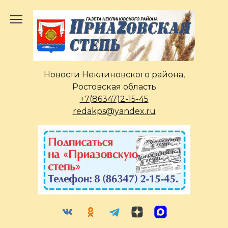
Перейти
к
содержанию
Новости Неклиновского района,
Ростовская область
+7(86347)2-15-45
redakps@yandex.ru