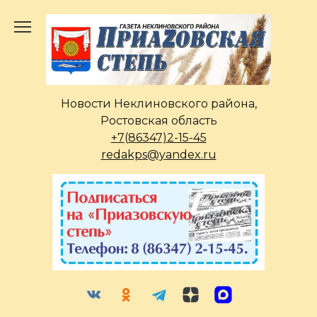
Перейти
к
содержанию
Новости Неклиновского района,
Ростовская область
+7(86347)2-15-45
redakps@yandex.ru