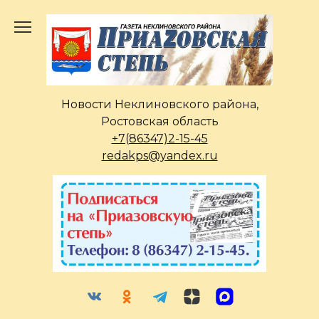
Перейти
к
содержанию
Новости Неклиновского района,
Ростовская область
+7(86347)2-15-45
redakps@yandex.ru