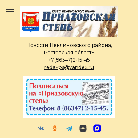
Перейти
к
содержанию
Новости Неклиновского района,
Ростовская область
+7(86347)2-15-45
redakps@yandex.ru