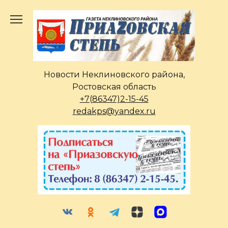
Перейти
к
содержанию
Новости Неклиновского района,
Ростовская область
+7(86347)2-15-45
redakps@yandex.ru