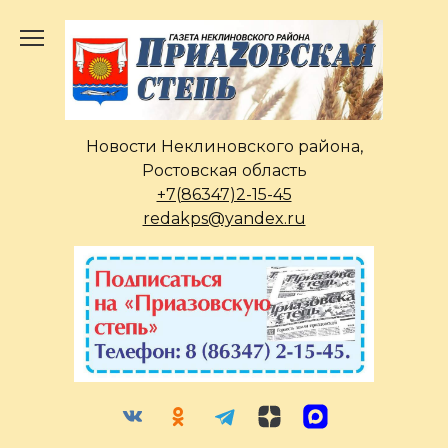
Перейти
к
содержанию
Новости Неклиновского района,
Ростовская область
+7(86347)2-15-45
redakps@yandex.ru