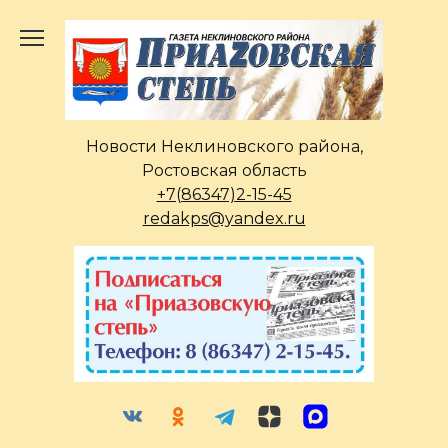
Перейти
к
содержанию
Новости Неклиновского района,
Ростовская область
+7(86347)2-15-45
redakps@yandex.ru